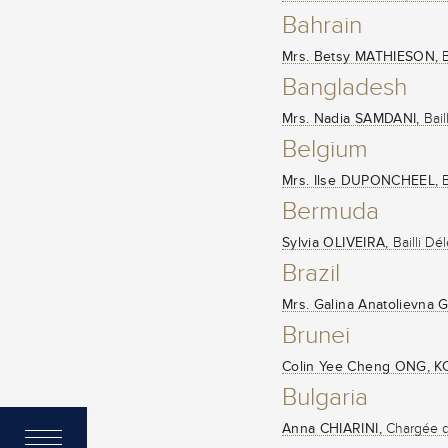
Bahrain
Mrs. Betsy MATHIESON,
B
Bangladesh
Mrs. Nadia SAMDANI,
Bail
Belgium
Mrs. Ilse DUPONCHEEL,
B
Bermuda
Sylvia OLIVEIRA,
Bailli Dé
Brazil
Mrs. Galina Anatolievna
Brunei
Colin Yee Cheng ONG, KC
Bulgaria
Anna CHIARINI,
Chargée d