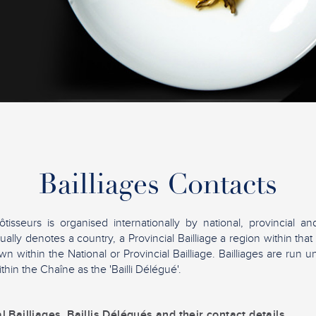
Bailliages Contacts
sseurs is organised internationally by national, provincial and
sually denotes a country, a Provincial Bailliage a region within tha
town within the National or Provincial Bailliage. Bailliages are run u
hin the Chaîne as the 'Bailli Délégué'.
al Bailliages, Baillis Délégués and their contact details.