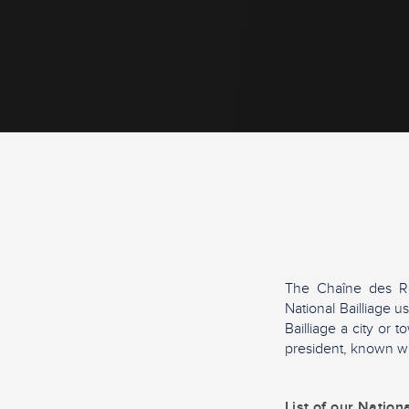
The Chaîne des Rôti
National Bailliage u
Bailliage a city or 
president, known wit
List of our Nation