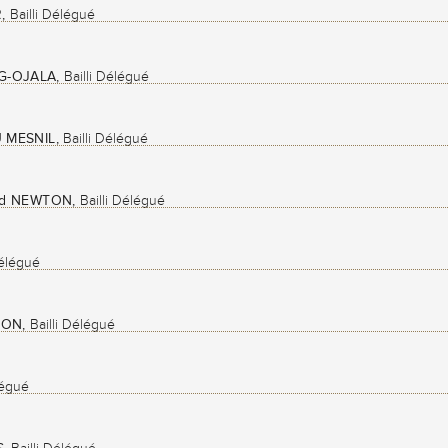
,
Bailli Délégué
G-OJALA,
Bailli Délégué
U MESNIL,
Bailli Délégué
ard NEWTON,
Bailli Délégué
Délégué
SON,
Bailli Délégué
légué